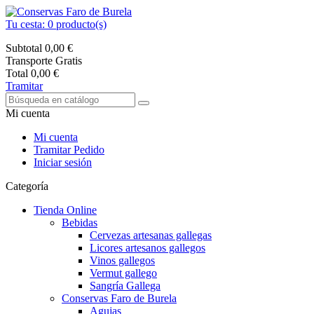
Tu cesta:
0
producto(s)
Subtotal
0,00 €
Transporte
Gratis
Total
0,00 €
Tramitar
Mi cuenta
Mi cuenta
Tramitar Pedido
Iniciar sesión
Categoría
Tienda Online
Bebidas
Cervezas artesanas gallegas
Licores artesanos gallegos
Vinos gallegos
Vermut gallego
Sangría Gallega
Conservas Faro de Burela
Agujas