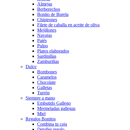
Almejas
Berberechos
Bonito de Burela
Chipirones
Filete de caballa en aceite de oliva
Mejillones
Navajas
Patés
Pulpo
Platos elaborados
Sardinillas
Zamburiñas
Dulce
Bombones
Caramelos
Chocolate
Galletas
Turrón
Siempre a mano
Embutido Gallego
Mermeladas gallegas
Miel
Regalos Bonitos
Combina tu caja
Detalles regalo