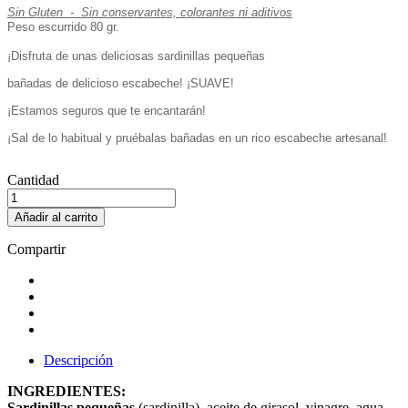
Sin Gluten - Sin conservantes, colorantes ni aditivos
Peso escurrido 80 gr.
¡Disfruta de unas deliciosas sardinillas pequeñas
bañadas de delicioso escabeche! ¡SUAVE!
¡Estamos seguros que te encantarán!
¡Sal de lo habitual y pruébalas bañadas en un rico escabeche artesanal!
Cantidad
Añadir al carrito
Compartir
Descripción
INGREDIENTES:
Sardinillas pequeñas
(sardinilla), aceite de girasol, vinagre, agua,