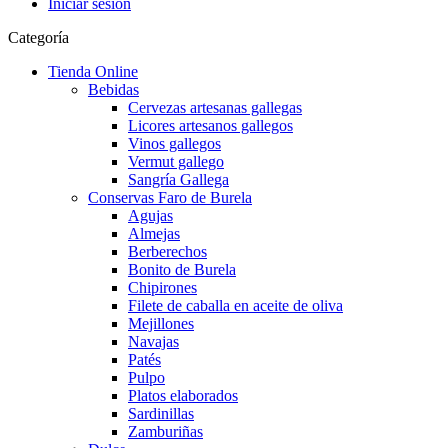
Iniciar sesión
Categoría
Tienda Online
Bebidas
Cervezas artesanas gallegas
Licores artesanos gallegos
Vinos gallegos
Vermut gallego
Sangría Gallega
Conservas Faro de Burela
Agujas
Almejas
Berberechos
Bonito de Burela
Chipirones
Filete de caballa en aceite de oliva
Mejillones
Navajas
Patés
Pulpo
Platos elaborados
Sardinillas
Zamburiñas