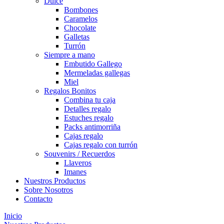
Dulce
Bombones
Caramelos
Chocolate
Galletas
Turrón
Siempre a mano
Embutido Gallego
Mermeladas gallegas
Miel
Regalos Bonitos
Combina tu caja
Detalles regalo
Estuches regalo
Packs antimorriña
Cajas regalo
Cajas regalo con turrón
Souvenirs / Recuerdos
Llaveros
Imanes
Nuestros Productos
Sobre Nosotros
Contacto
Inicio