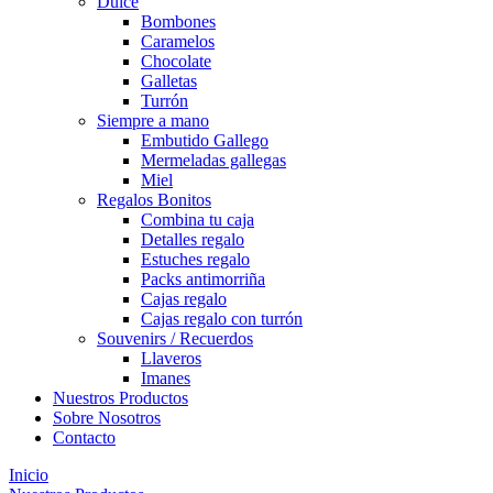
Dulce
Bombones
Caramelos
Chocolate
Galletas
Turrón
Siempre a mano
Embutido Gallego
Mermeladas gallegas
Miel
Regalos Bonitos
Combina tu caja
Detalles regalo
Estuches regalo
Packs antimorriña
Cajas regalo
Cajas regalo con turrón
Souvenirs / Recuerdos
Llaveros
Imanes
Nuestros Productos
Sobre Nosotros
Contacto
Inicio