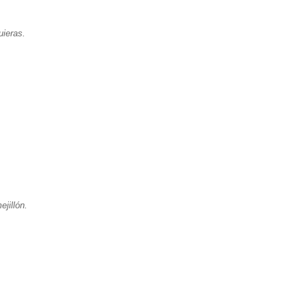
uieras.
ejillón.