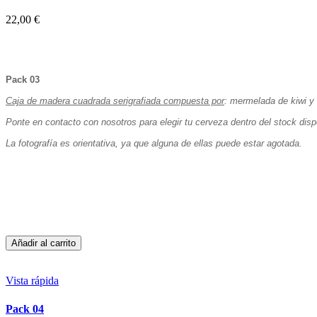
22,00 €
Pack 03
Caja de madera cuadrada serigrafiada compuesta por
:
mermelada de kiwi y 
Ponte en contacto con nosotros para elegir tu cerveza dentro del stock dispo
La fotografía es orientativa, ya que alguna de ellas puede estar agotada.
Añadir al carrito
Vista rápida
Pack 04