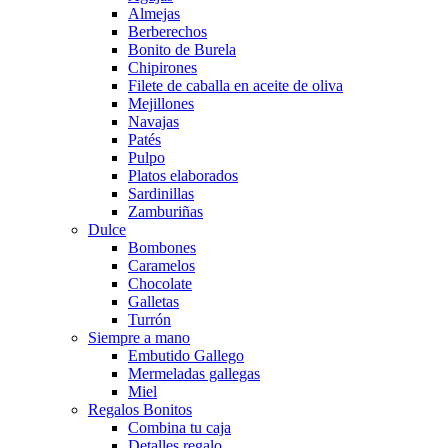
Almejas
Berberechos
Bonito de Burela
Chipirones
Filete de caballa en aceite de oliva
Mejillones
Navajas
Patés
Pulpo
Platos elaborados
Sardinillas
Zamburiñas
Dulce
Bombones
Caramelos
Chocolate
Galletas
Turrón
Siempre a mano
Embutido Gallego
Mermeladas gallegas
Miel
Regalos Bonitos
Combina tu caja
Detalles regalo