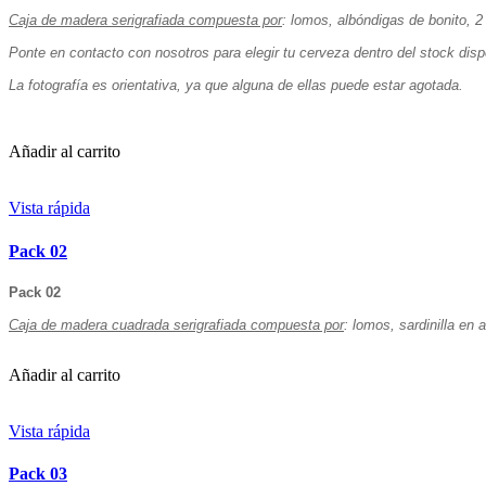
Caja de madera serigrafiada compuesta por
:
lomos, albóndigas de bonito, 2
Ponte en contacto con nosotros para elegir tu cerveza dentro del stock dis
La fotografía es orientativa, ya que alguna de ellas puede estar agotada.
Añadir al carrito
Vista rápida
Pack 02
Pack 02
Caja de madera cuadrada serigrafiada compuesta por
:
lomos, sardinilla en a
Añadir al carrito
Vista rápida
Pack 03