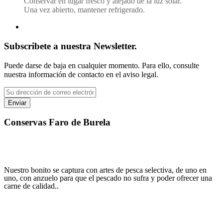
Conservar en lugar fresco y alejado de la luz solar.
Una vez abierto, mantener refrigerado.
Subscribete a nuestra Newsletter.
Puede darse de baja en cualquier momento. Para ello, consulte
nuestra información de contacto en el aviso legal.
Conservas Faro de Burela
"No hay mejor combinacion como cuando la tradición, la calidad y la
pasión se juntan"
Nuestro bonito se captura con artes de pesca selectiva, de uno en
uno, con anzuelo para que el pescado no sufra y poder ofrecer una
carne de calidad..
Tlfno: 620 23 40 38
info@conservasfarodeburela.com