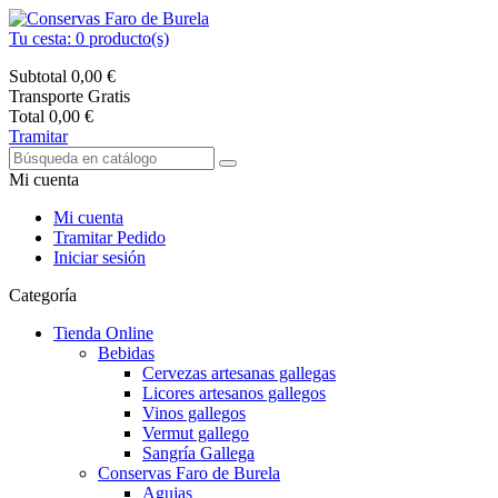
Tu cesta:
0
producto(s)
Subtotal
0,00 €
Transporte
Gratis
Total
0,00 €
Tramitar
Mi cuenta
Mi cuenta
Tramitar Pedido
Iniciar sesión
Categoría
Tienda Online
Bebidas
Cervezas artesanas gallegas
Licores artesanos gallegos
Vinos gallegos
Vermut gallego
Sangría Gallega
Conservas Faro de Burela
Agujas