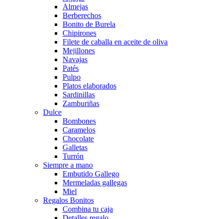
Almejas
Berberechos
Bonito de Burela
Chipirones
Filete de caballa en aceite de oliva
Mejillones
Navajas
Patés
Pulpo
Platos elaborados
Sardinillas
Zamburiñas
Dulce
Bombones
Caramelos
Chocolate
Galletas
Turrón
Siempre a mano
Embutido Gallego
Mermeladas gallegas
Miel
Regalos Bonitos
Combina tu caja
Detalles regalo