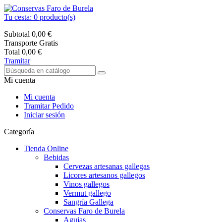
Tu cesta:
0
producto(s)
Subtotal
0,00 €
Transporte
Gratis
Total
0,00 €
Tramitar
Mi cuenta
Mi cuenta
Tramitar Pedido
Iniciar sesión
Categoría
Tienda Online
Bebidas
Cervezas artesanas gallegas
Licores artesanos gallegos
Vinos gallegos
Vermut gallego
Sangría Gallega
Conservas Faro de Burela
Agujas