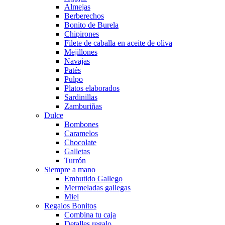
Almejas
Berberechos
Bonito de Burela
Chipirones
Filete de caballa en aceite de oliva
Mejillones
Navajas
Patés
Pulpo
Platos elaborados
Sardinillas
Zamburiñas
Dulce
Bombones
Caramelos
Chocolate
Galletas
Turrón
Siempre a mano
Embutido Gallego
Mermeladas gallegas
Miel
Regalos Bonitos
Combina tu caja
Detalles regalo