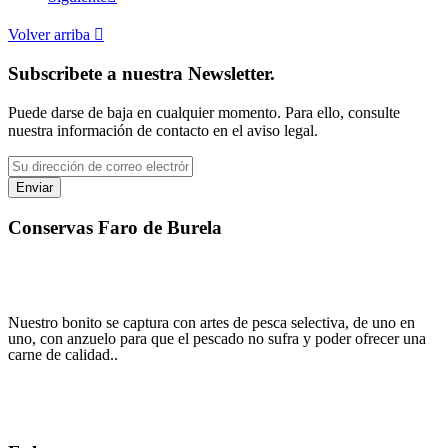
Volver arriba

Subscribete a nuestra Newsletter.
Puede darse de baja en cualquier momento. Para ello, consulte
nuestra información de contacto en el aviso legal.
Conservas Faro de Burela
"No hay mejor combinacion como cuando la tradición, la calidad y la
pasión se juntan"
Nuestro bonito se captura con artes de pesca selectiva, de uno en
uno, con anzuelo para que el pescado no sufra y poder ofrecer una
carne de calidad..
Tlfno: 620 23 40 38
info@conservasfarodeburela.com