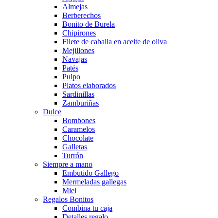
Almejas
Berberechos
Bonito de Burela
Chipirones
Filete de caballa en aceite de oliva
Mejillones
Navajas
Patés
Pulpo
Platos elaborados
Sardinillas
Zamburiñas
Dulce
Bombones
Caramelos
Chocolate
Galletas
Turrón
Siempre a mano
Embutido Gallego
Mermeladas gallegas
Miel
Regalos Bonitos
Combina tu caja
Detalles regalo