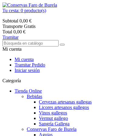
Tu cesta:
0
producto(s)
Subtotal
0,00 €
Transporte
Gratis
Total
0,00 €
Tramitar
Mi cuenta
Mi cuenta
Tramitar Pedido
Iniciar sesión
Categoría
Tienda Online
Bebidas
Cervezas artesanas gallegas
Licores artesanos gallegos
Vinos gallegos
Vermut gallego
Sangría Gallega
Conservas Faro de Burela
Agujas