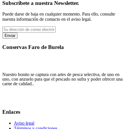
Subscribete a nuestra Newsletter.
Puede darse de baja en cualquier momento. Para ello, consulte
nuestra información de contacto en el aviso legal.
Conservas Faro de Burela
"No hay mejor combinacion como cuando la tradición, la calidad y la
pasión se juntan"
Nuestro bonito se captura con artes de pesca selectiva, de uno en
uno, con anzuelo para que el pescado no sufra y poder ofrecer una
carne de calidad..
Tlfno: 620 23 40 38
info@conservasfarodeburela.com
Enlaces
Aviso legal
Términos y condiciones