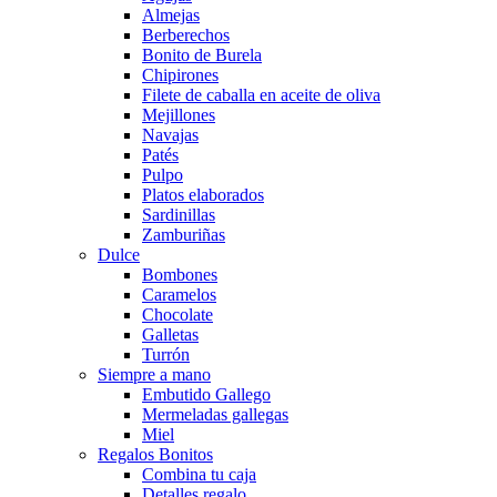
Almejas
Berberechos
Bonito de Burela
Chipirones
Filete de caballa en aceite de oliva
Mejillones
Navajas
Patés
Pulpo
Platos elaborados
Sardinillas
Zamburiñas
Dulce
Bombones
Caramelos
Chocolate
Galletas
Turrón
Siempre a mano
Embutido Gallego
Mermeladas gallegas
Miel
Regalos Bonitos
Combina tu caja
Detalles regalo