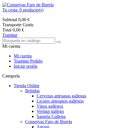
Tu cesta:
0
producto(s)
Subtotal
0,00 €
Transporte
Gratis
Total
0,00 €
Tramitar
Mi cuenta
Mi cuenta
Tramitar Pedido
Iniciar sesión
Categoría
Tienda Online
Bebidas
Cervezas artesanas gallegas
Licores artesanos gallegos
Vinos gallegos
Vermut gallego
Sangría Gallega
Conservas Faro de Burela
Agujas